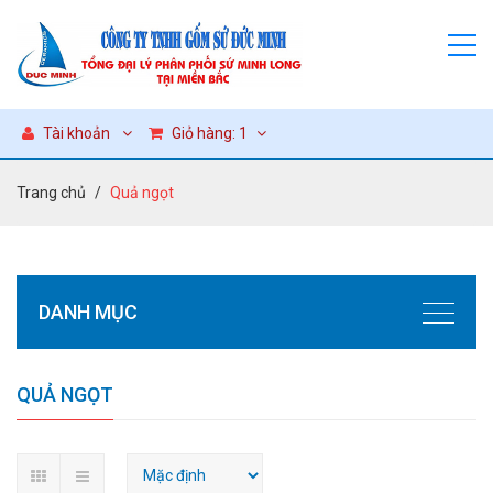
Tài khoản
Giỏ hàng:
1
Trang chủ
Quả ngọt
DANH MỤC
QUẢ NGỌT