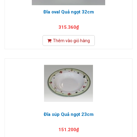
Đĩa oval Quả ngọt 32cm
315.360₫
Thêm vào giỏ hàng
Đĩa súp Quả ngọt 23cm
151.200₫