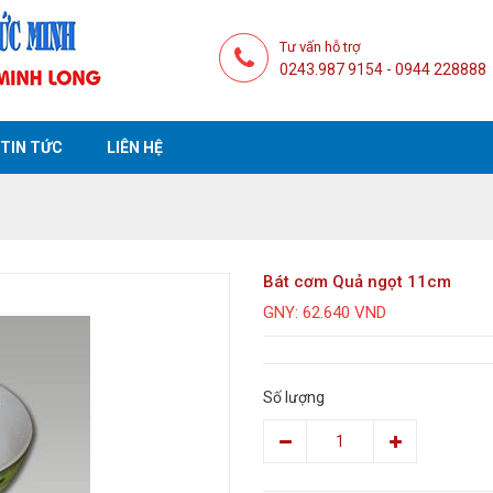
Tư vấn hỗ trợ
0243.987 9154 - 0944 228888
TIN TỨC
LIÊN HỆ
Bát cơm Quả ngọt 11cm
GNY: 62.640 VND
Số lượng