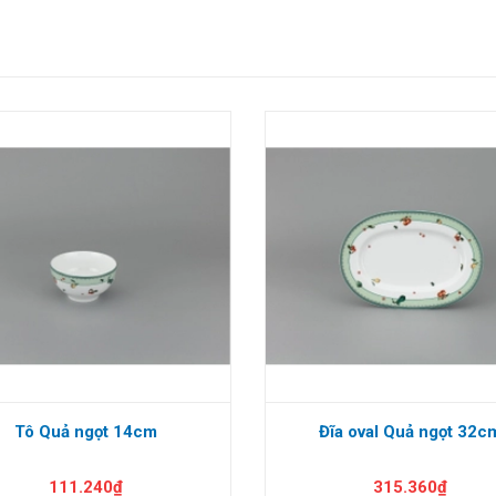
Tô Quả ngọt 14cm
Đĩa oval Quả ngọt 32c
111.240₫
315.360₫