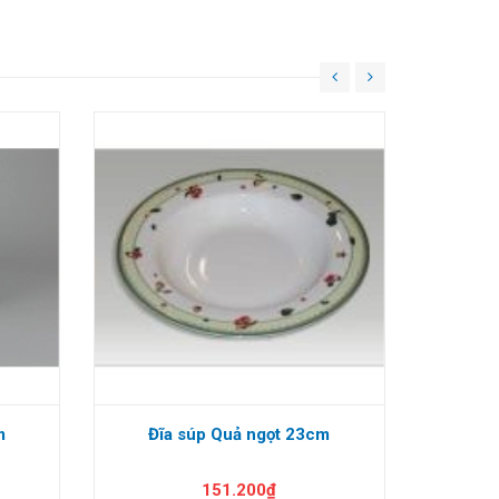
m
Đĩa súp Quả ngọt 23cm
Đĩa trò
151.200₫