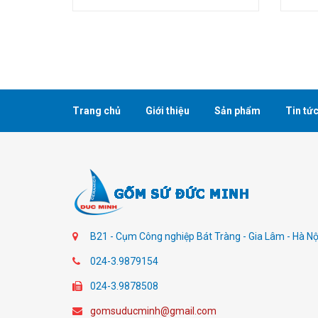
Trang chủ
Giới thiệu
Sản phẩm
Tin tứ
B21 - Cụm Công nghiệp Bát Tràng - Gia Lâm - Hà Nộ
024-3.9879154
024-3.9878508
gomsuducminh@gmail.com