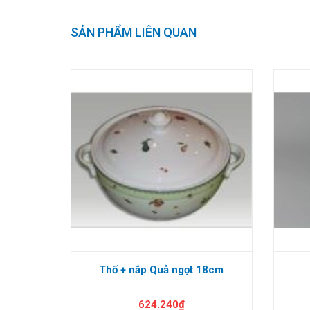
SẢN PHẨM LIÊN QUAN
Thố + nắp Quả ngọt 18cm
624.240₫