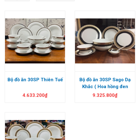
Bộ đồ ăn 30SP Thiên Tuế
Bộ đồ ăn 30SP Sago Dạ
Khắc ( Hoa hồng đen
khắc nổi)
4.633.200₫
9.325.800₫