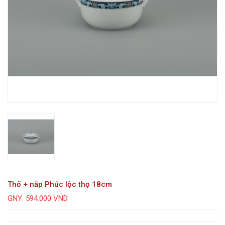
Thố + nắp Phúc lộc thọ 18cm
GNY: 594.000 VND