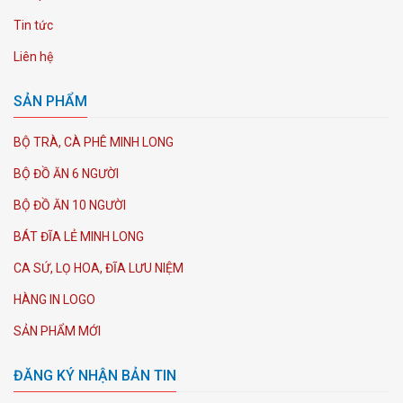
Tin tức
Liên hệ
SẢN PHẨM
BỘ TRÀ, CÀ PHÊ MINH LONG
BỘ ĐỒ ĂN 6 NGƯỜI
BỘ ĐỒ ĂN 10 NGƯỜI
BÁT ĐĨA LẺ MINH LONG
CA SỨ, LỌ HOA, ĐĨA LƯU NIỆM
HÀNG IN LOGO
SẢN PHẨM MỚI
ĐĂNG KÝ NHẬN BẢN TIN