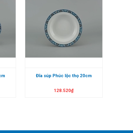
5cm
Đĩa súp Phúc lộc thọ 20cm
Đĩa tròn 
128.520₫