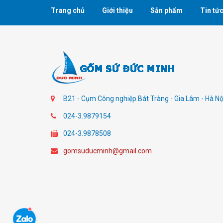
Trang chủ
Giới thiệu
Sản phẩm
Tin tứ
B21 - Cụm Công nghiệp Bát Tràng - Gia Lâm - Hà Nộ
024-3.9879154
024-3.9878508
gomsuducminh@gmail.com