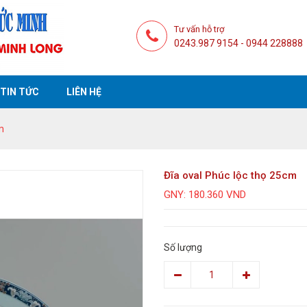
Tư vấn hỗ trợ
0243.987 9154 - 0944 228888
TIN TỨC
LIÊN HỆ
m
Đĩa oval Phúc lộc thọ 25cm
GNY: 180.360 VND
Số lượng