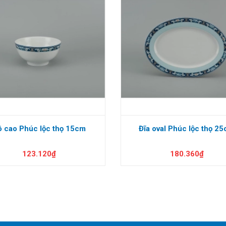
ô cao Phúc lộc thọ 15cm
Đĩa oval Phúc lộc thọ 2
123.120₫
180.360₫