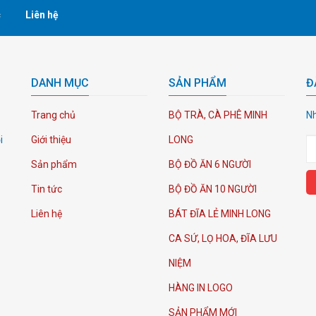
c
Liên hệ
DANH MỤC
SẢN PHẨM
Đ
Trang chủ
BỘ TRÀ, CÀ PHÊ MINH
Nh
i
Giới thiệu
LONG
Sản phẩm
BỘ ĐỒ ĂN 6 NGƯỜI
Tin tức
BỘ ĐỒ ĂN 10 NGƯỜI
Liên hệ
BÁT ĐĨA LẺ MINH LONG
CA SỨ, LỌ HOA, ĐĨA LƯU
NIỆM
HÀNG IN LOGO
SẢN PHẨM MỚI