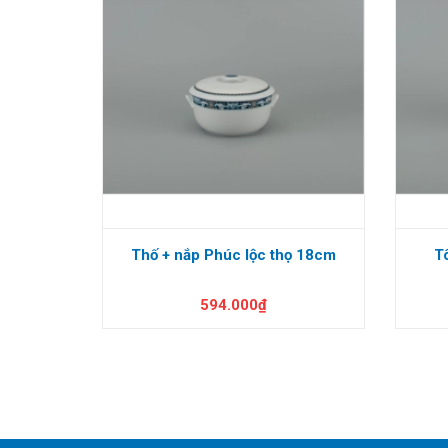
Thố + nắp Phúc lộc thọ 18cm
T
594.000₫