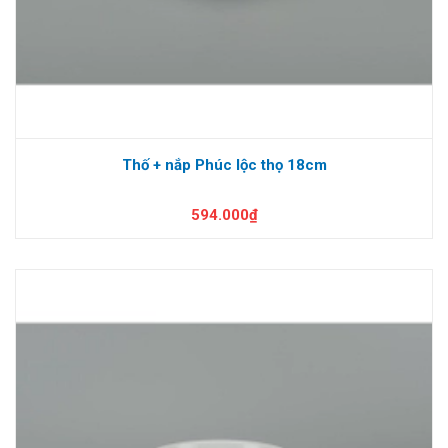
Thố + nắp Phúc lộc thọ 18cm
594.000₫