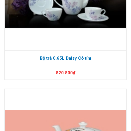
Bộ trà 0.65L Daisy Cỏ tím
820.800₫