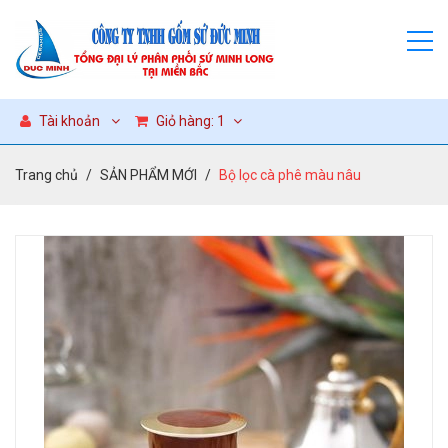
Tài khoản
Giỏ hàng:
1
Trang chủ
SẢN PHẨM MỚI
Bộ lọc cà phê màu nâu