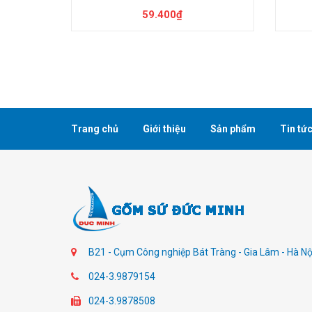
59.400₫
Trang chủ
Giới thiệu
Sản phẩm
Tin tứ
B21 - Cụm Công nghiệp Bát Tràng - Gia Lâm - Hà Nộ
024-3.9879154
024-3.9878508