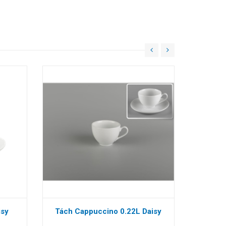
isy
Tách Cappuccino 0.22L Daisy
Tách Esp