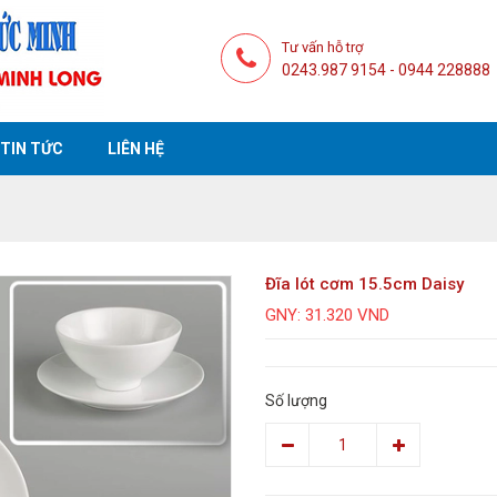
Tư vấn hỗ trợ
0243.987 9154 - 0944 228888
TIN TỨC
LIÊN HỆ
Đĩa lót cơm 15.5cm Daisy
GNY: 31.320 VND
Số lượng