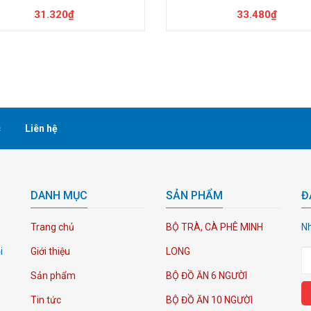
31.320₫
33.480₫
c
Liên hệ
DANH MỤC
SẢN PHẨM
Đ
Trang chủ
BỘ TRÀ, CÀ PHÊ MINH
Nh
i
Giới thiệu
LONG
Sản phẩm
BỘ ĐỒ ĂN 6 NGƯỜI
Tin tức
BỘ ĐỒ ĂN 10 NGƯỜI