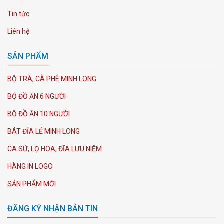
Tin tức
Liên hệ
SẢN PHẨM
BỘ TRÀ, CÀ PHÊ MINH LONG
BỘ ĐỒ ĂN 6 NGƯỜI
BỘ ĐỒ ĂN 10 NGƯỜI
BÁT ĐĨA LẺ MINH LONG
CA SỨ, LỌ HOA, ĐĨA LƯU NIỆM
HÀNG IN LOGO
SẢN PHẨM MỚI
ĐĂNG KÝ NHẬN BẢN TIN