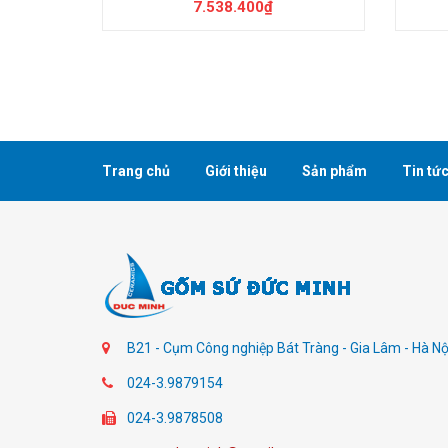
7.538.400₫
Trang chủ
Giới thiệu
Sản phẩm
Tin tứ
B21 - Cụm Công nghiệp Bát Tràng - Gia Lâm - Hà Nộ
024-3.9879154
024-3.9878508