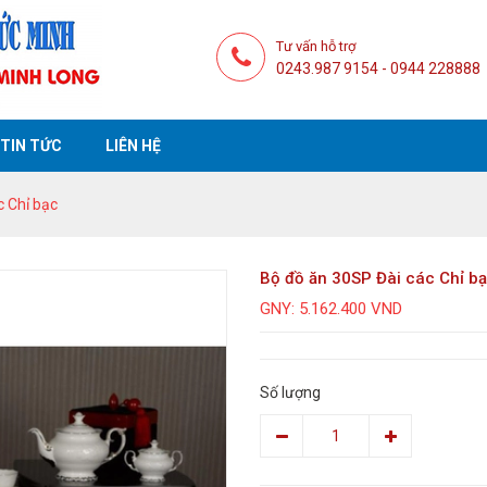
Tư vấn hỗ trợ
0243.987 9154 - 0944 228888
TIN TỨC
LIÊN HỆ
c Chỉ bạc
Bộ đồ ăn 30SP Đài các Chỉ b
GNY: 5.162.400 VND
Số lượng