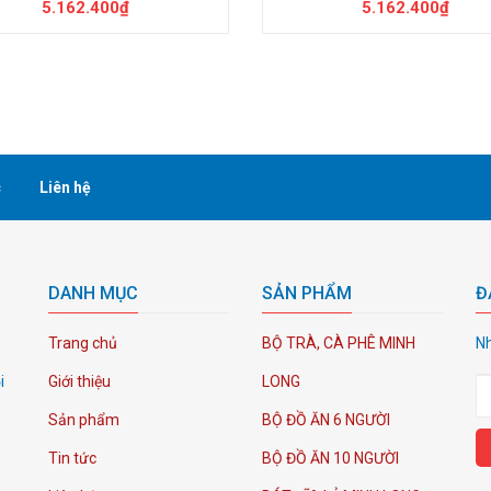
5.162.400₫
5.162.400₫
c
Liên hệ
DANH MỤC
SẢN PHẨM
Đ
Trang chủ
BỘ TRÀ, CÀ PHÊ MINH
Nh
i
Giới thiệu
LONG
Sản phẩm
BỘ ĐỒ ĂN 6 NGƯỜI
Tin tức
BỘ ĐỒ ĂN 10 NGƯỜI