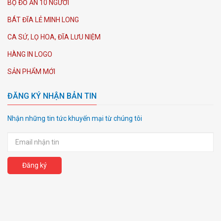
BỘ ĐỒ ĂN 10 NGƯỜI
BÁT ĐĨA LẺ MINH LONG
CA SỨ, LỌ HOA, ĐĨA LƯU NIỆM
HÀNG IN LOGO
SẢN PHẨM MỚI
ĐĂNG KÝ NHẬN BẢN TIN
Nhận những tin tức khuyến mại từ chúng tôi
Đăng ký