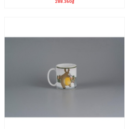
288.360₫