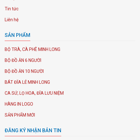
Tin tức
Liên hệ
SẢN PHẨM
BỘ TRÀ, CÀ PHÊ MINH LONG
BỘ ĐỒ ĂN 6 NGƯỜI
BỘ ĐỒ ĂN 10 NGƯỜI
BÁT ĐĨA LẺ MINH LONG
CA SỨ, LỌ HOA, ĐĨA LƯU NIỆM
HÀNG IN LOGO
SẢN PHẨM MỚI
ĐĂNG KÝ NHẬN BẢN TIN