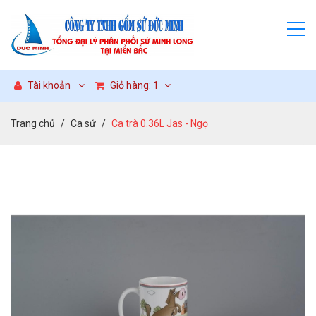
Tài khoản
Giỏ hàng:
1
Trang chủ
Ca sứ
Ca trà 0.36L Jas - Ngọ