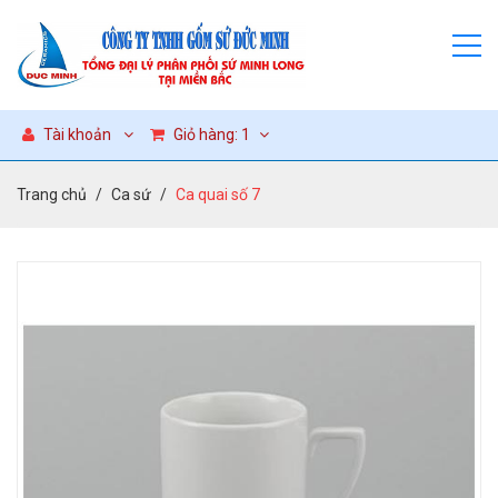
Tài khoản
Giỏ hàng:
1
Trang chủ
Ca sứ
Ca quai số 7