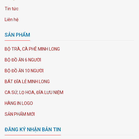
Tin tức
Liên hệ
SẢN PHẨM
BỘ TRÀ, CÀ PHÊ MINH LONG
BỘ ĐỒ ĂN 6 NGƯỜI
BỘ ĐỒ ĂN 10 NGƯỜI
BÁT ĐĨA LẺ MINH LONG
CA SỨ, LỌ HOA, ĐĨA LƯU NIỆM
HÀNG IN LOGO
SẢN PHẨM MỚI
ĐĂNG KÝ NHẬN BẢN TIN