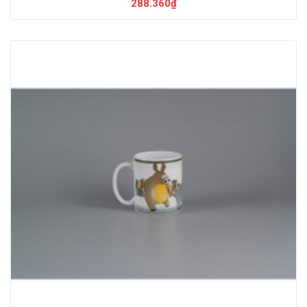
288.360₫